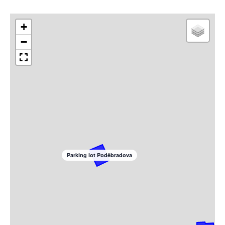
+
−
Parking lot Poděbradova