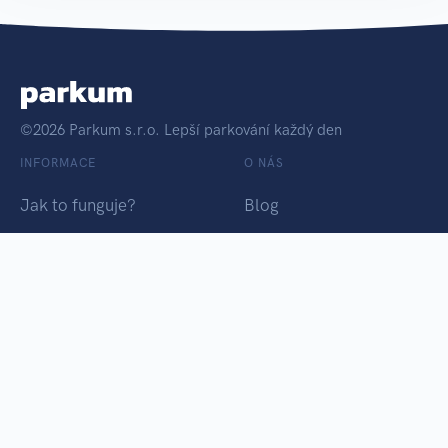
©2026 Parkum s.r.o. Lepší parkování každý den
INFORMACE
O NÁS
Jak to funguje?
Blog
Obchodní podmínky
Kontakt
Osobní údaje
Chci Parkum
PARKUM TÝM
Vyrobeno ♥ Tikiti.cz
Platební brána Pays.cz