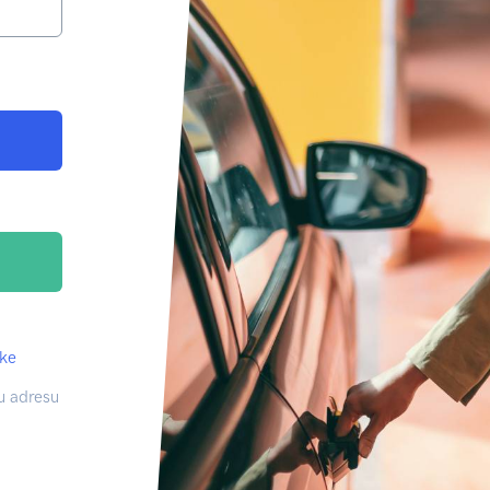
nke
nu adresu